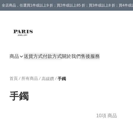
全店商品，任選買1件或以上9 折；買2件或以上85 折；買3件或以上8 折；買4件或以
商品
送貨方式
付款方式
關於我們
售後服務
首頁
/
所有商品
/
/
高碳鑽
手鐲
手鐲
10項 商品