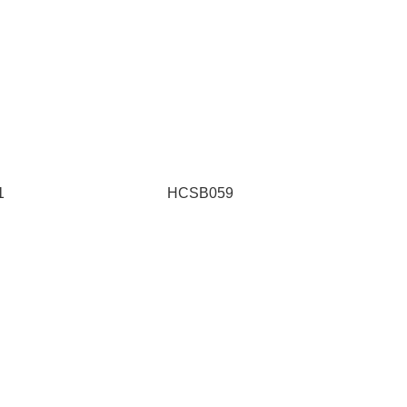
1
HCSB059