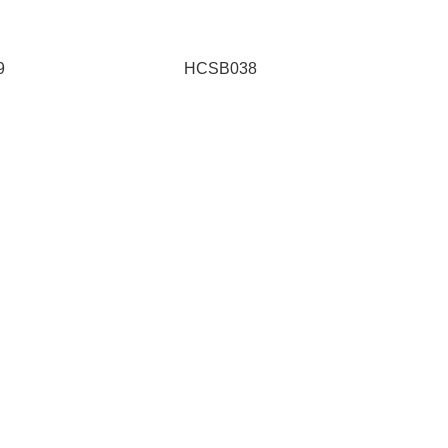
9
HCSB038