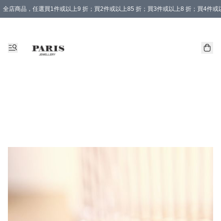
全店商品，任選買1件或以上9 折；買2件或以上85 折；買3件或以上8 折；買4件或以