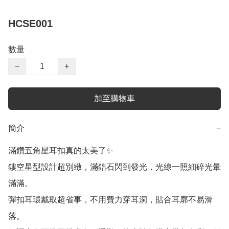
HCSE001
數量
−
+
加至購物車
簡介
−
滿鑽五角星耳扣真的太美了✨

鏤空星型設計超別緻，滿鋯石閃到發光，光線一照細碎光暈
滿滿。

彈扣耳環戴取超省事，不用費力穿耳洞，貼合耳廓不易滑
落。
