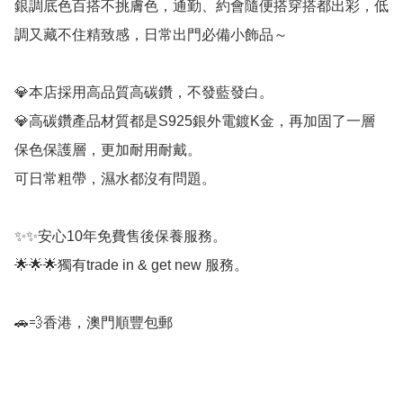
銀調底色百搭不挑膚色，通勤、約會隨便搭穿搭都出彩，低
調又藏不住精致感，日常出門必備小飾品～

💎本店採用高品質高碳鑽，不發藍發白。

💎高碳鑽產品材質都是S925銀外電鍍K金，再加固了一層
保色保護層，更加耐用耐戴。

可日常粗帶，濕水都沒有問題。

✨✨安心10年免費售後保養服務。

🌟🌟🌟獨有trade in & get new 服務。
