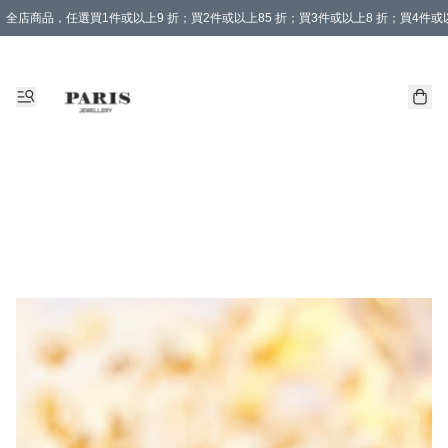
全店商品，任選買1件或以上9 折；買2件或以上85 折；買3件或以上8 折；買4件或以