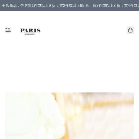
全店商品，任選買1件或以上9 折；買2件或以上85 折；買3件或以上8 折；買4件或以