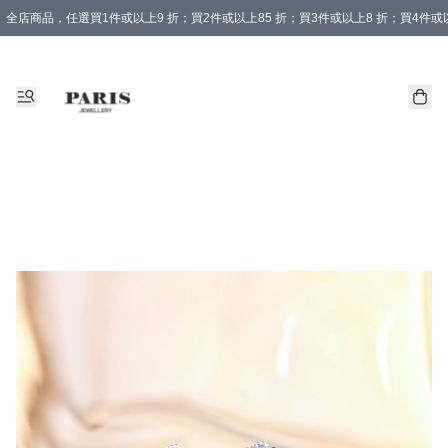
全店商品，任選買1件或以上9 折；買2件或以上85 折；買3件或以上8 折；買4件或以