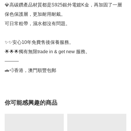
💎高碳鑽產品材質都是S925銀外電鍍K金，再加固了一層
保色保護層，更加耐用耐戴。

可日常粗帶，濕水都沒有問題。

✨✨安心10年免費售後保養服務。

🌟🌟🌟獨有無限trade in & get new 服務。

———

🚗💨香港，澳門順豐包郵
你可能感興趣的商品