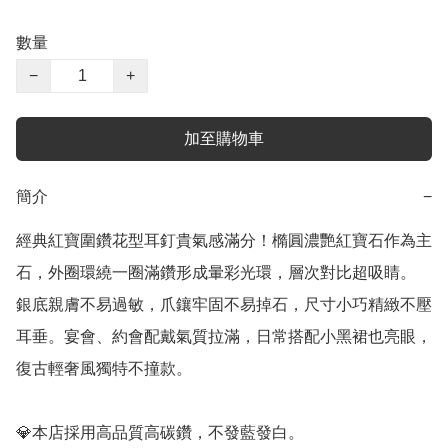
數量
−
+
加至購物車
簡介
−
經典紅寶圍鑽花型耳釘貴氣感滿分！橢圓濃艷紅寶石作為主
石，外圈環繞一圈滿鑽形成暈彩光環，層次對比超吸睛。

銀底親膚不易過敏，爪鑲牢固不易掉石，尺寸小巧精緻不壓
耳垂。宴會、約會配戴氣質拉滿，日常搭配小黑裙也亮眼，
復古輕奢風獨特不撞款。

💎本店採用高品質高碳鑽，不發藍發白。
