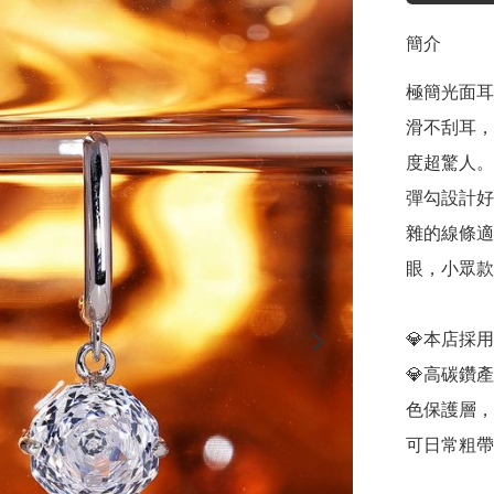
簡介
極簡光面耳
滑不刮耳，
度超驚人。

彈勾設計好
雜的線條適
眼，小眾款
💎本店採
💎高碳鑽
色保護層，
可日常粗帶