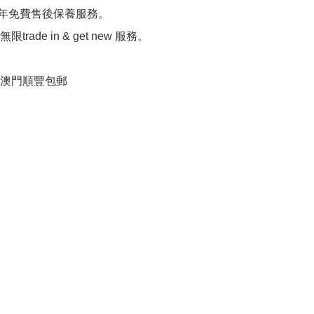
0年免費售後保養服務。

限trade in & get new 服務。

港，澳門順豐包郵