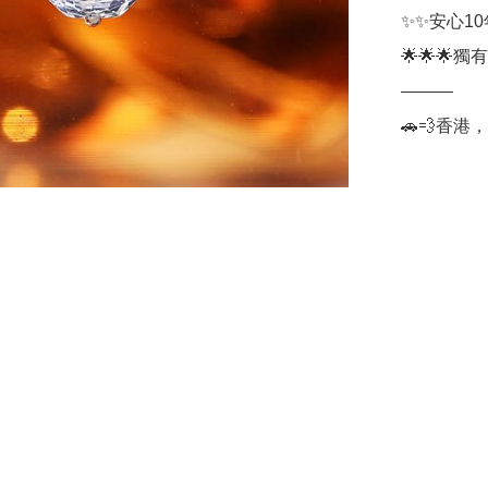
✨✨安心1
🌟🌟🌟獨有無
———

🚗💨香