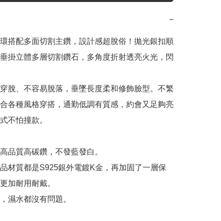
−
環搭配多面切割主鑽，設計感超脫俗！拋光銀扣順
垂掛立體多層切割鑽石，多角度折射透亮火光，閃
穿脫、不容易脫落，垂墜長度柔和修飾臉型。不繁
合各種風格穿搭，通勤低調有質感，約會又足夠亮
式不怕撞款。

用高品質高碳鑽，不發藍發白。

產品材質都是S925銀外電鍍K金，再加固了一層保
更加耐用耐戴。

，濕水都沒有問題。
