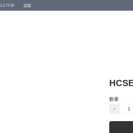
上75 折
詳情
HCSE
數量
−