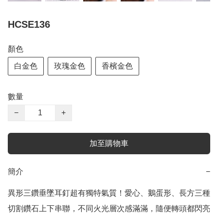
HCSE136
顏色
白金色
玫瑰金色
香檳金色
數量
−
+
加至購物車
簡介
−
異形三鑽垂墜耳釘超有獨特氣質！愛心、鵝蛋形、長方三種
切割鑽石上下串聯，不同火光層次感滿滿，隨便轉頭都閃亮