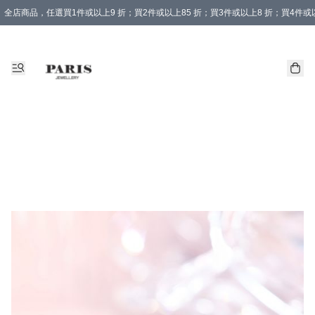
全店商品，任選買1件或以上9 折；買2件或以上85 折；買3件或以上8 折；買4件或以