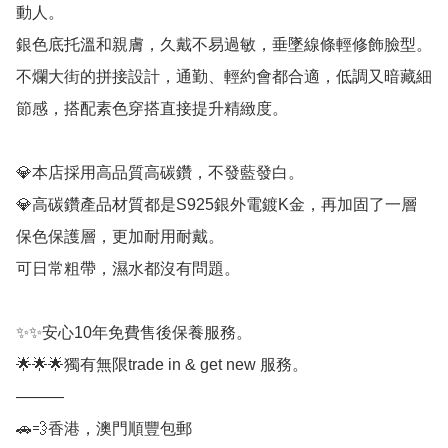
動人。

銀色底托溫和親膚，久戴不易過敏，垂墜線條輕修飾臉型。
不爛大街的拼接設計，通勤、輕約會都合適，低調又暗藏細
節感，搭配素色穿搭直接提升精緻度。

💎本店採用高品質高碳鑽，不發藍發白。

💎高碳鑽產品材質都是S925銀外電鍍K金，再加固了一層
保色保護層，更加耐用耐戴。

可日常粗帶，濕水都沒有問題。

✨✨安心10年免費售後保養服務。

🌟🌟🌟獨有無限trade in & get new 服務。

———

🚗💨香港，澳門順豐包郵