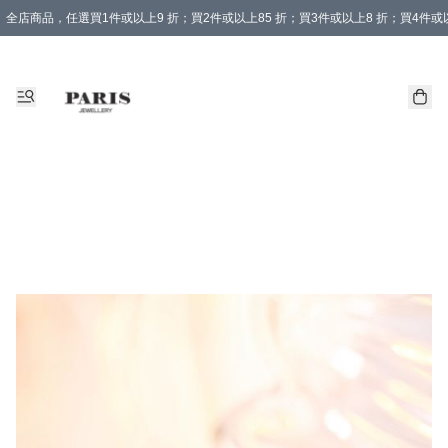
全店商品，任選買1件或以上9 折；買2件或以上85 折；買3件或以上8 折；買4件或以