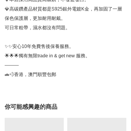
💎高碳鑽產品材質都是S925銀外電鍍K金，再加固了一層
保色保護層，更加耐用耐戴。

可日常粗帶，濕水都沒有問題。

✨✨安心10年免費售後保養服務。

🌟🌟🌟獨有無限trade in & get new 服務。

———

🚗💨香港，澳門順豐包郵
你可能感興趣的商品