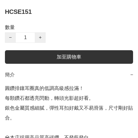
HCSE151
數量
−
+
加至購物車
簡介
−
圓鑽排鑲耳圈真的低調高級感拉滿！

每顆鑽石都透亮閃動，轉頭光影超好看。

銀色金屬質感細膩，彈性耳扣好戴又不易滑落，尺寸剛好貼
合。

💎本店採用高品質高碳鑽，不發藍發白。
