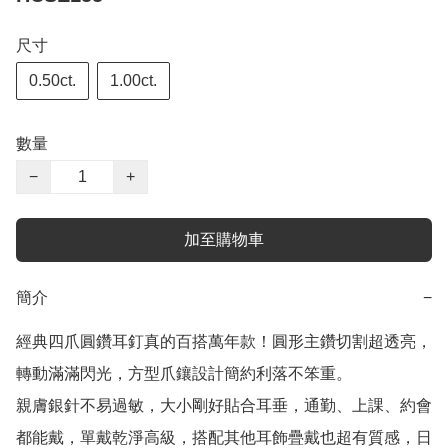
尺寸
0.50ct.
1.00ct.
數量
−
+
加至購物車
簡介
−
經典四爪圓鑽耳釘真的百搭萬年款！圓形主鑽切割超透亮，
轉動滿滿閃光，方型爪鑲設計簡約利落不笨重。

親膚銀針不易過敏，大小剛好貼合耳垂，通勤、上課、約會
都能戴，單戴乾淨高級，搭配其他耳飾疊戴也超有質感，日