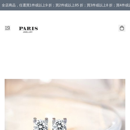
全店商品，任選買1件或以上9 折；買2件或以上85 折；買3件或以上8 折；買4件或以