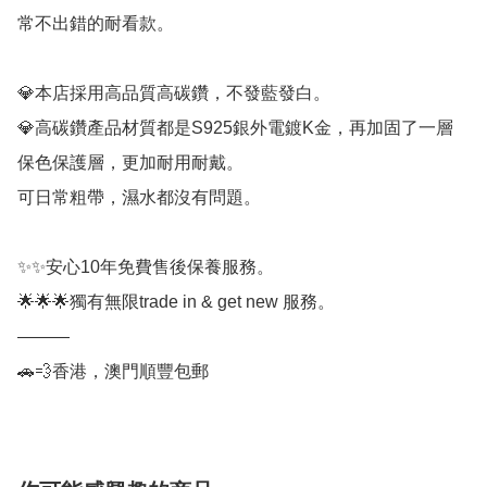
常不出錯的耐看款。

💎本店採用高品質高碳鑽，不發藍發白。

💎高碳鑽產品材質都是S925銀外電鍍K金，再加固了一層
保色保護層，更加耐用耐戴。

可日常粗帶，濕水都沒有問題。

✨✨安心10年免費售後保養服務。

🌟🌟🌟獨有無限trade in & get new 服務。

———

🚗💨香港，澳門順豐包郵