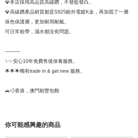
💎本店採用高品質高碳鑽，不發藍發白。

💎高碳鑽產品材質都是S925銀外電鍍K金，再加固了一層
保色保護層，更加耐用耐戴。

可日常粗帶，濕水都沒有問題。

———

✨✨安心10年免費售後保養服務。

🌟🌟🌟獨有trade in & get new 服務。

🚗💨香港，澳門順豐包郵
你可能感興趣的商品