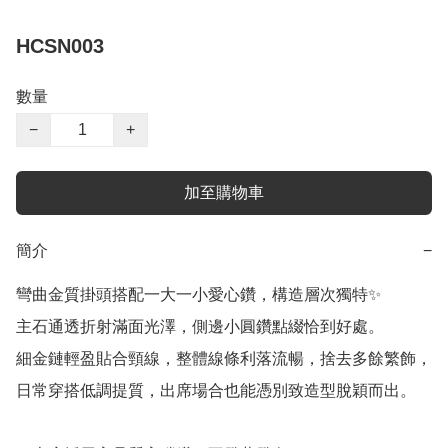
HCSN003
數量
−
+
加至購物車
簡介
−
彎曲金質掛頭搭配一大一小愛心鑽，構造層次獨特✨

主石通透折射滿面光澤，側邊小圓鑽點綴恰到好處。

細金鏈輕盈貼合頸線，整體線條利落流暢，捨去多餘繁飾，
日常穿搭低調提質，出席場合也能憑別致造型脫穎而出。
