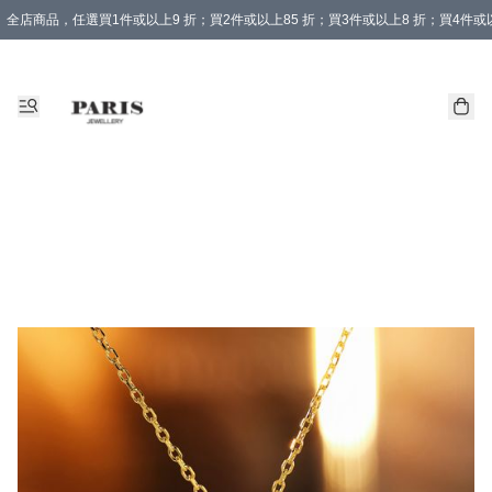
全店商品，任選買1件或以上9 折；買2件或以上85 折；買3件或以上8 折；買4件或以