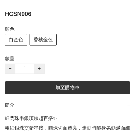
HCSN006
顏色
白金色
香檳金色
數量
−
+
加至購物車
簡介
−
細閃珠串銀項鍊超百搭✨

粗細銀珠交錯串接，圓珠切面透亮，走動時隨身晃動滿面細