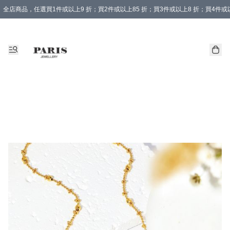
全店商品，任選買1件或以上9 折；買2件或以上85 折；買3件或以上8 折；買4件或以