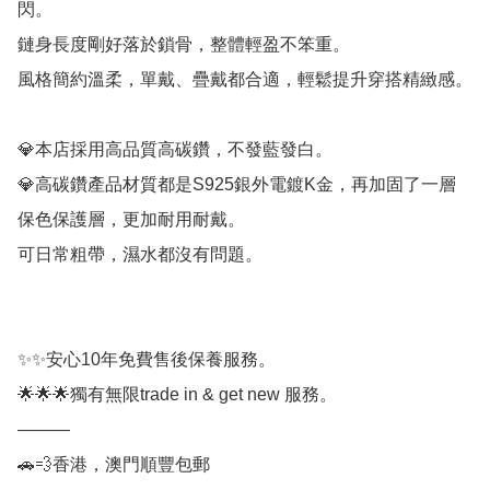
閃。

鏈身長度剛好落於鎖骨，整體輕盈不笨重。

風格簡約溫柔，單戴、疊戴都合適，輕鬆提升穿搭精緻感。

💎本店採用高品質高碳鑽，不發藍發白。

💎高碳鑽產品材質都是S925銀外電鍍K金，再加固了一層
保色保護層，更加耐用耐戴。

可日常粗帶，濕水都沒有問題。

✨✨安心10年免費售後保養服務。

🌟🌟🌟獨有無限trade in & get new 服務。

———

🚗💨香港，澳門順豐包郵