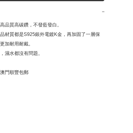
−
用高品質高碳鑽，不發藍發白。

產品材質都是S925銀外電鍍K金，再加固了一層保
更加耐用耐戴。

，濕水都沒有問題。

港，澳門順豐包郵