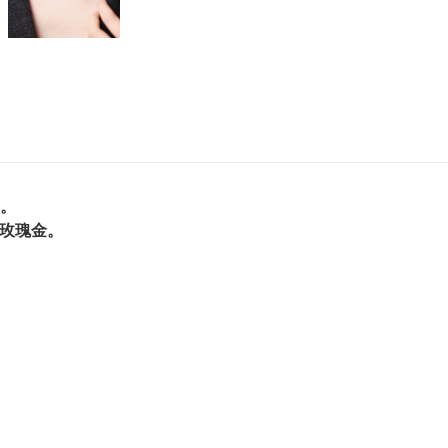
石。
k玫瑰金。