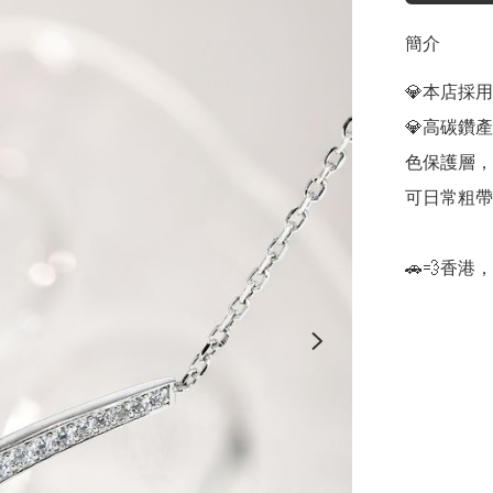
簡介
💎本店採
💎高碳鑽
色保護層，
可日常粗帶
🚗💨香