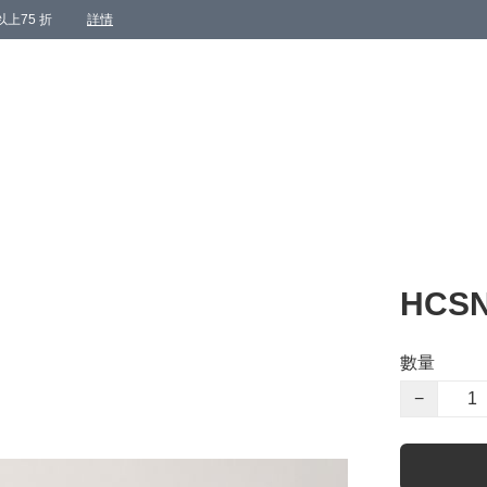
上75 折
詳情
HCSN
數量
−