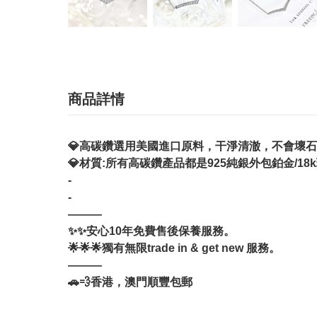
商品詳情
💎高碳鑽選用美國進口原料，干淨清澈，不會壞
💎材質:所有高碳鑽產品都是925純銀外包鉑金/18
-
-
———
✨✨安心10年免費售後保養服務。
🌟🌟🌟獨有無限trade in & get new 服務。
———
🚗💨香港，澳門順豐包郵