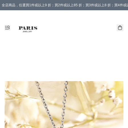
全店商品，任選買1件或以上9 折；買2件或以上85 折；買3件或以上8 折；買4件或以