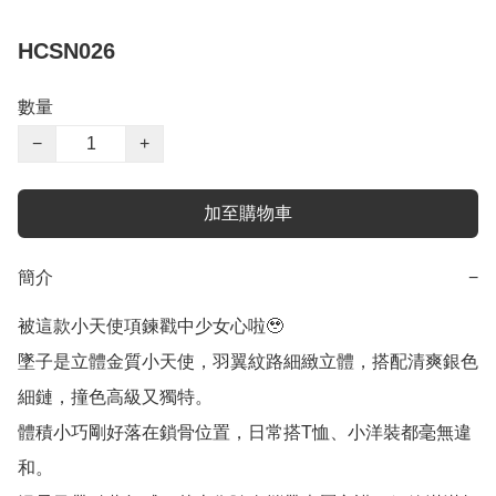
HCSN026
數量
−
+
加至購物車
簡介
−
被這款小天使項鍊戳中少女心啦🥹

墜子是立體金質小天使，羽翼紋路細緻立體，搭配清爽銀色
細鏈，撞色高級又獨特。

體積小巧剛好落在鎖骨位置，日常搭T恤、小洋裝都毫無違
和。
