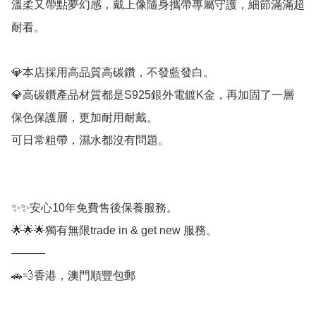
溫柔又帶點夢幻感，戴上像隨身攜帶專屬守護，細節滿滿超
耐看。

💎本店採用高品質高碳鑽，不發藍發白。

💎高碳鑽產品材質都是S925銀外電鍍K金，再加固了一層
保色保護層，更加耐用耐戴。

可日常粗帶，濕水都沒有問題。

✨✨安心10年免費售後保養服務。

🌟🌟🌟獨有無限trade in & get new 服務。

———

🚗💨香港，澳門順豐包郵