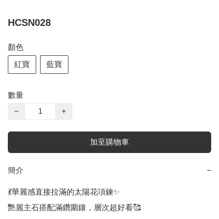
HCSN028
顏色
紅寶
藍寶
數量
−
+
加至購物車
簡介
−
💃華麗感直接拉滿的太陽花項鍊✨

艷麗主石搭配滿鑽圍鑲，層次超好看🥰
