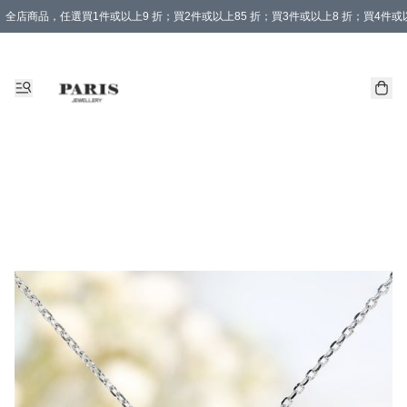
全店商品，任選買1件或以上9 折；買2件或以上85 折；買3件或以上8 折；買4件或以