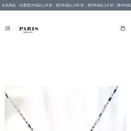
全店商品，任選買1件或以上9 折；買2件或以上85 折；買3件或以上8 折；買4件或以