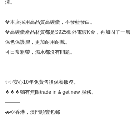
澤。

💎本店採用高品質高碳鑽，不發藍發白。

💎高碳鑽產品材質都是S925銀外電鍍K金，再加固了一層
保色保護層，更加耐用耐戴。

可日常粗帶，濕水都沒有問題。

✨✨安心10年免費售後保養服務。

🌟🌟🌟獨有無限trade in & get new 服務。

———

🚗💨香港，澳門順豐包郵