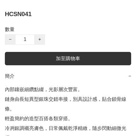
HCSN041
數量
−
+
加至購物車
簡介
−
內部鑲嵌細鑽點綴，光影層次豐富。

鏈身由長短異型銀珠交錯串接，別具設計感，貼合鎖骨線
條。

輕盈簡約的造型百搭各類穿搭。

冷冽銀調襯亮膚色，日常佩戴乾淨精緻，隨步閃動細微光