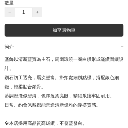
數量
−
+
加至購物車
簡介
−
墜飾以清新藍寶為主石，周圍環繞一圈白鑽形成滿鑽圍鑲設
計。

鑽石切工透亮，層次豐富。掛扣處細鑽點綴，搭配銀色細
鏈，輕柔貼合鎖骨。

藍調澄澈似碧海，色澤溫柔亮眼，精細爪鑲牢固耐用。

日常、約會佩戴都能營造清新優雅的穿搭質感。

💎本店採用高品質高碳鑽，不發藍發白。
