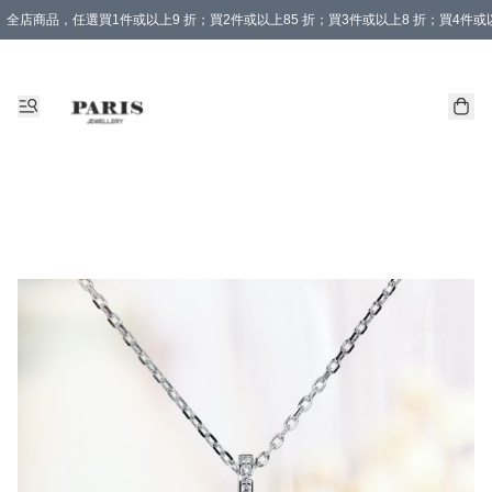
全店商品，任選買1件或以上9 折；買2件或以上85 折；買3件或以上8 折；買4件或以