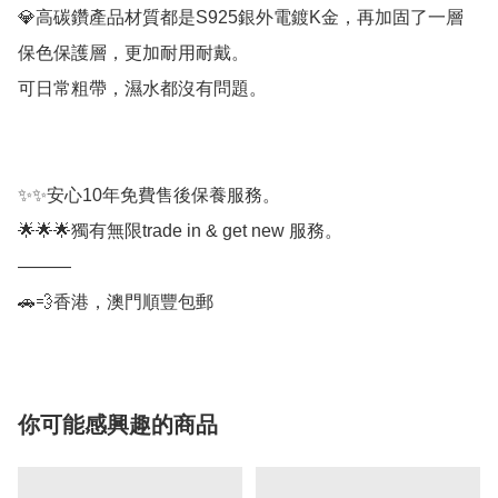
💎高碳鑽產品材質都是S925銀外電鍍K金，再加固了一層
保色保護層，更加耐用耐戴。

可日常粗帶，濕水都沒有問題。

✨✨安心10年免費售後保養服務。

🌟🌟🌟獨有無限trade in & get new 服務。

———

🚗💨香港，澳門順豐包郵
你可能感興趣的商品