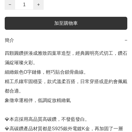
−
+
加至購物車
簡介
−
四顆圓鑽拼湊成雅致四葉草造型，經典圓明亮式切工，鑽石
滿綻璀璨火彩。

細緻銀色O字鏈條，輕巧貼合鎖骨曲線。

精工爪鑲牢固穩妥，款式溫柔百搭，日常穿搭或是約會佩戴
都合適。

象徵幸運相伴，低調綻放精緻氣

💎本店採用高品質高碳鑽，不發藍發白。

💎高碳鑽產品材質都是S925銀外電鍍K金，再加固了一層