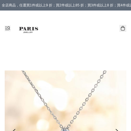
全店商品，任選買1件或以上9 折；買2件或以上85 折；買3件或以上8 折；買4件或以