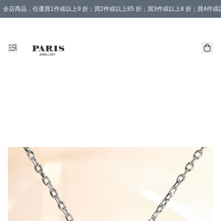
全店商品，任選買1件或以上9 折；買2件或以上85 折；買3件或以上8 折；買4件或以