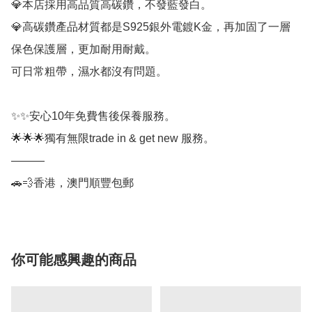
💎本店採用高品質高碳鑽，不發藍發白。

💎高碳鑽產品材質都是S925銀外電鍍K金，再加固了一層
保色保護層，更加耐用耐戴。

可日常粗帶，濕水都沒有問題。

✨✨安心10年免費售後保養服務。

🌟🌟🌟獨有無限trade in & get new 服務。

———

🚗💨香港，澳門順豐包郵
你可能感興趣的商品