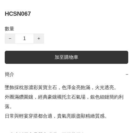
HCSN067
數量
−
+
加至購物車
簡介
−
墜飾採枕形濃彩黃寶主石，色澤金亮飽滿，火光透亮。

外圈滿鑽圍鑲，經典豪鑲襯托主石氣場，銀色細鏈簡約利
落。

日常與輕宴穿搭都合適，貴氣亮眼盡顯精緻質感。
