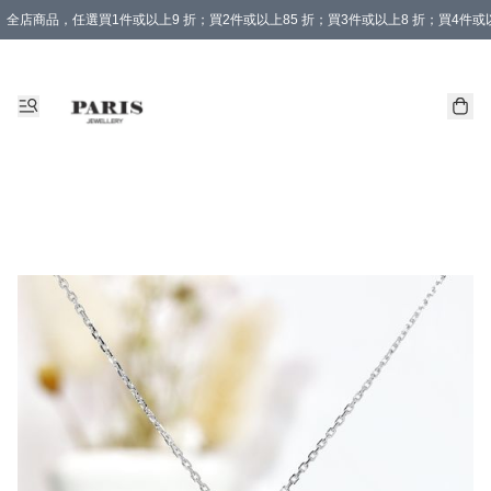
全店商品，任選買1件或以上9 折；買2件或以上85 折；買3件或以上8 折；買4件或以