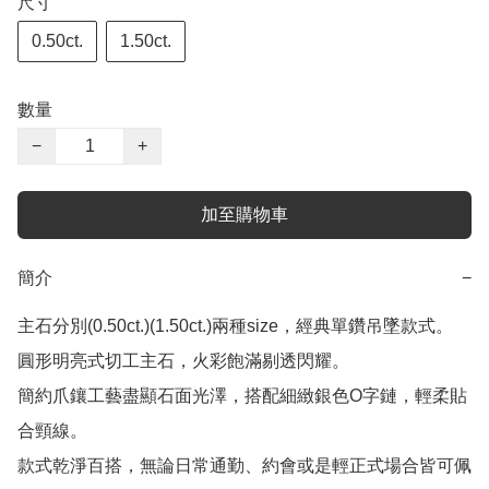
尺寸
0.50ct.
1.50ct.
數量
−
+
加至購物車
簡介
−
主石分別(0.50ct.)(1.50ct.)兩種size，經典單鑽吊墜款式。

圓形明亮式切工主石，火彩飽滿剔透閃耀。

簡約爪鑲工藝盡顯石面光澤，搭配細緻銀色O字鏈，輕柔貼
合頸線。

款式乾淨百搭，無論日常通勤、約會或是輕正式場合皆可佩