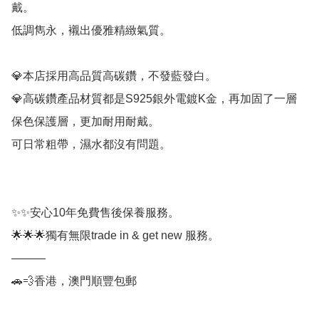
戴。

低調雋永，襯出優雅精緻氣質。

💎本店採用高品質高碳鑽，不發藍發白。

💎高碳鑽產品材質都是S925銀外電鍍K金，再加固了一層
保色保護層，更加耐用耐戴。

可日常粗帶，濕水都沒有問題。

✨✨安心10年免費售後保養服務。

🌟🌟🌟獨有無限trade in & get new 服務。

———

🚗💨香港，澳門順豐包郵