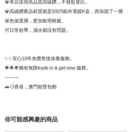
💎本店採用高品質高碳鑽，不發藍發白。

💎高碳鑽產品材質都是S925銀外電鍍K金，再加固了一層
保色保護層，更加耐用耐戴。

可日常粗帶，濕水都沒有問題。

✨✨安心10年免費售後保養服務。

🌟🌟🌟獨有無限trade in & get new 服務。

———

🚗💨香港，澳門順豐包郵
你可能感興趣的商品