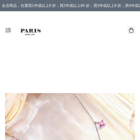
全店商品，任選買1件或以上9 折；買2件或以上85 折；買3件或以上8 折；買4件或以