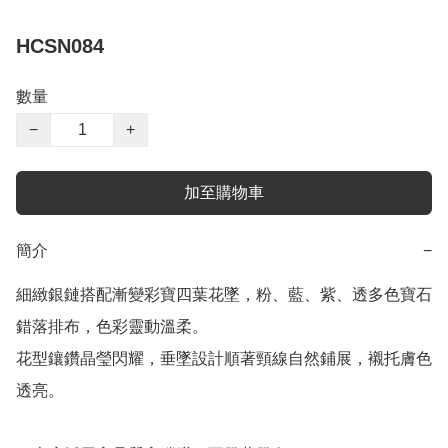
HCSN084
數量
−
+
加至購物車
簡介
−
細緻銀鏈搭配漸變彩寶四葉花墜，粉、藍、紫、透多色寶石
錯落排布，色彩靈動溫柔。

花型鑲鑽晶瑩閃耀，垂墜設計順著頸線自然鋪展，襯托膚色
透亮。
