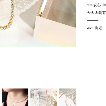
✨✨安心1
🌟🌟🌟獨有無
———

🚗💨香