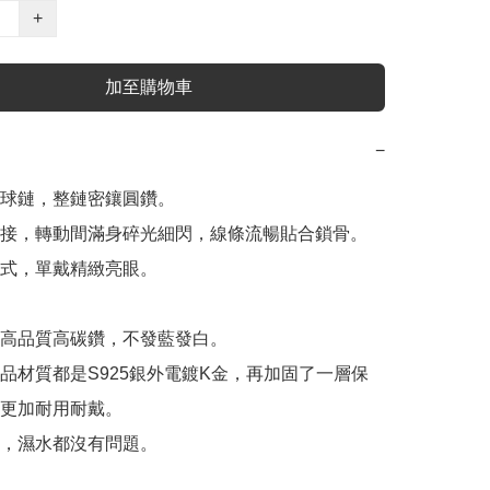
+
加至購物車
−
球鏈，整鏈密鑲圓鑽。

接，轉動間滿身碎光細閃，線條流暢貼合鎖骨。

式，單戴精緻亮眼。

用高品質高碳鑽，不發藍發白。

產品材質都是S925銀外電鍍K金，再加固了一層保
更加耐用耐戴。

，濕水都沒有問題。
