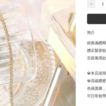
−
簡介
經典滿鑽网
鑽石緊密銜
百搭萬用款
💎本店採
💎高碳鑽
色保護層，
可日常粗帶