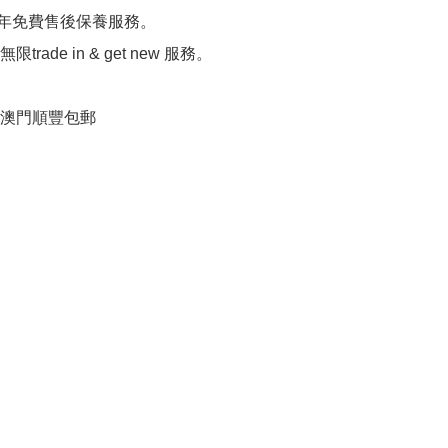
0年免費售後保養服務。

限trade in & get new 服務。

港，澳門順豐包郵