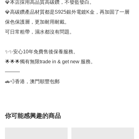
💎本店採用高品質高碳鑽，不發藍發白。

💎高碳鑽產品材質都是S925銀外電鍍K金，再加固了一層
保色保護層，更加耐用耐戴。

可日常粗帶，濕水都沒有問題。

✨✨安心10年免費售後保養服務。

🌟🌟🌟獨有無限trade in & get new 服務。

———

🚗💨香港，澳門順豐包郵
你可能感興趣的商品