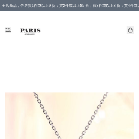
全店商品，任選買1件或以上9 折；買2件或以上85 折；買3件或以上8 折；買4件或以