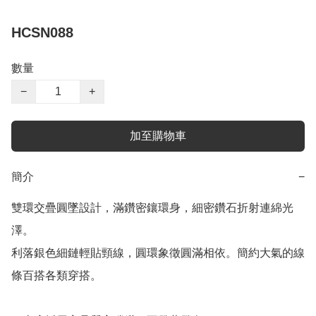
HCSN088
數量
−
+
加至購物車
簡介
−
雙環交疊圓墜設計，滿鑽密鑲環身，細密鑽石折射連綿光
澤。

利落銀色細鏈輕貼頸線，圓環象徵圓滿相依。簡約大氣的線
條百搭各類穿搭。
