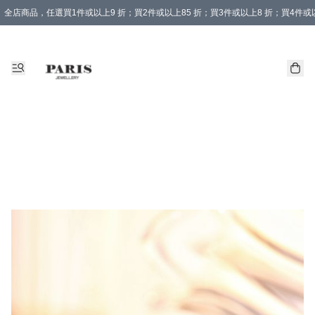
全店商品，任選買1件或以上9 折；買2件或以上85 折；買3件或以上8 折；買4件或以