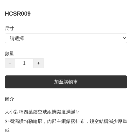
HCSR009
尺寸
數量
−
+
加至購物車
簡介
−
大小對稱四葉鏤空戒組辨識度滿滿✨

外圈滿鑽勾勒輪廓，內部主鑽錯落排布，鏤空結構減少厚重
感。
