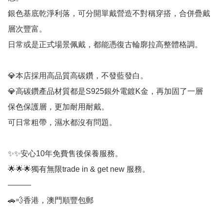
銀色基底乾淨利落，可分開單戴營造不對稱穿搭，合併疊戴
層次豐富。

日常或是正式場景佩戴，都能憑復古輪廓拉高整體格調。

💎本店採用高品質高碳鑽，不發藍發白。

💎高碳鑽產品材質都是S925銀外電鍍K金，再加固了一層
保色保護層，更加耐用耐戴。

可日常粗帶，濕水都沒有問題。

✨✨安心10年免費售後保養服務。

🌟🌟🌟獨有無限trade in & get new 服務。

———

🚗💨香港，澳門順豐包郵