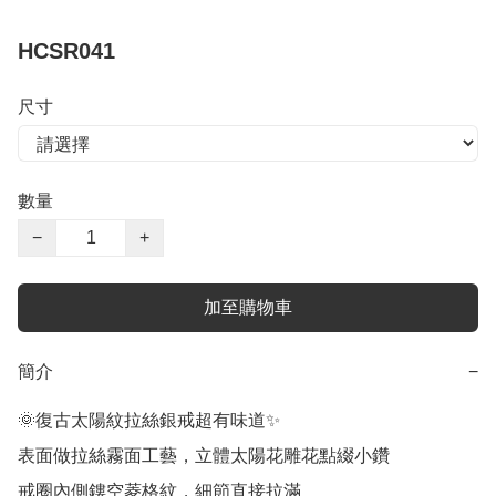
HCSR041
尺寸
數量
−
+
加至購物車
簡介
−
🌞復古太陽紋拉絲銀戒超有味道✨

表面做拉絲霧面工藝，立體太陽花雕花點綴小鑽

戒圈內側鏤空菱格紋，細節直接拉滿
