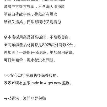
濃濃中古復古氛圍，不會滿大街撞款

單戴自帶故事感，疊戴超有層次

酷颯又溫柔，日常戴獨特又耐看🪞

💎本店採用高品質高碳鑽，不發藍發白。

💎高碳鑽產品材質都是S925銀外電鍍K金，

再加固了一層保色保護層，更加耐用耐戴。

可日常粗帶，濕水都沒有問題。

✨✨安心10年免費售後保養服務。

🌟🌟🌟獨有無限trade in & get new 服務。

———

🚗💨香港，澳門順豐包郵