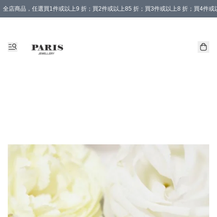
全店商品，任選買1件或以上9 折；買2件或以上85 折；買3件或以上8 折；買4件或以