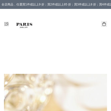
全店商品，任選買1件或以上9 折；買2件或以上85 折；買3件或以上8 折；買4件或以