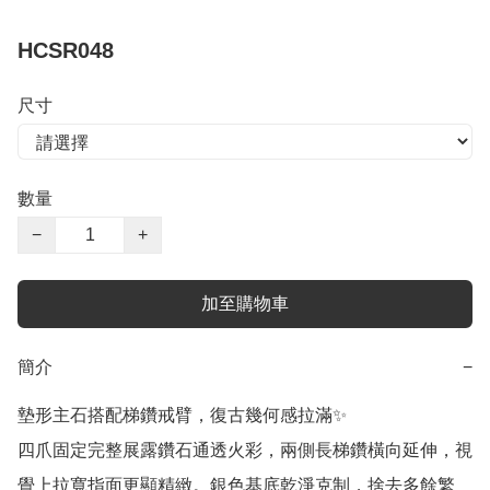
HCSR048
尺寸
數量
−
+
加至購物車
簡介
−
墊形主石搭配梯鑽戒臂，復古幾何感拉滿✨

四爪固定完整展露鑽石通透火彩，兩側長梯鑽橫向延伸，視
覺上拉寬指面更顯精緻。銀色基底乾淨克制，捨去多餘繁