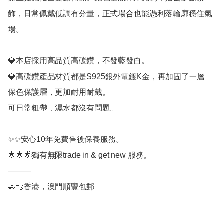
飾，日常佩戴低調有分量，正式場合也能憑利落輪廓穩住氣
場。

💎本店採用高品質高碳鑽，不發藍發白。

💎高碳鑽產品材質都是S925銀外電鍍K金，再加固了一層
保色保護層，更加耐用耐戴。

可日常粗帶，濕水都沒有問題。

✨✨安心10年免費售後保養服務。

🌟🌟🌟獨有無限trade in & get new 服務。

———

🚗💨香港，澳門順豐包郵