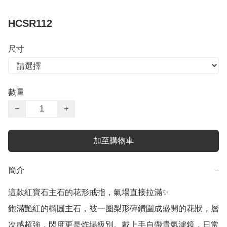
HCSR112
尺寸
數量
−
+
加至購物車
簡介
−
這款紅寶石主石的花形戒指，氣場直接拉滿✨

飽滿艷紅的橢圓主石，被一圈梨形碎鑽圍成盛開的花狀，層
次感超強，閃度更是炸場級別。戴上手自帶貴氣濾鏡，日常