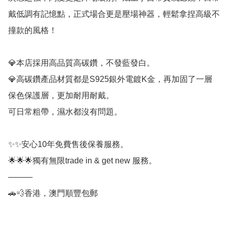
戴低調有記憶點，正式場合更是壓場神器，輕鬆拿捏高級不
撞款的風格！

💎本店採用高品質高碳鑽，不發藍發白。

💎高碳鑽產品材質都是S925銀外電鍍K金，再加固了一層
保色保護層，更加耐用耐戴。

可日常粗帶，濕水都沒有問題。

✨✨安心10年免費售後保養服務。

🌟🌟🌟獨有無限trade in & get new 服務。

———

🚗💨香港，澳門順豐包郵