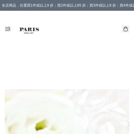
全店商品，任選買1件或以上9 折；買2件或以上85 折；買3件或以上8 折；買4件或以