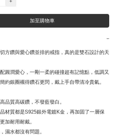
+
加至購物車
−
切方鑽與愛心鑽並排的戒指，真的是雙石設計的天
配圓潤愛心，一剛一柔的碰撞超有記憶點，低調又
簡約銀圈襯得鑽石更閃，戴上手自帶清冷貴氣。

用高品質高碳鑽，不發藍發白。

產品材質都是S925銀外電鍍K金，再加固了一層保
更加耐用耐戴。

，濕水都沒有問題。
