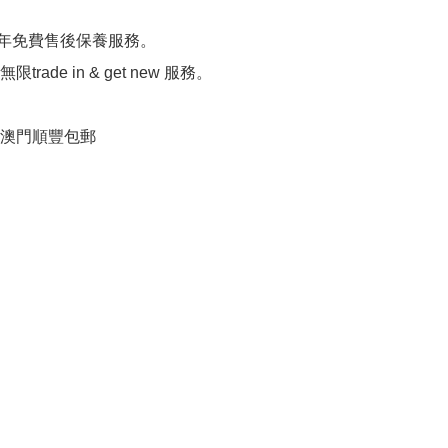
0年免費售後保養服務。

限trade in & get new 服務。

港，澳門順豐包郵