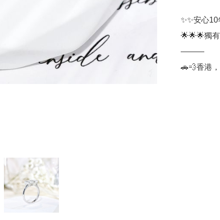
✨✨安心1
🌟🌟🌟獨有無
———

🚗💨香