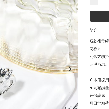
−
簡介
這款祖母綠
花板✨

利落方鑽搭
充滿巧思。
💎本店採
💎高碳鑽
色保護層，
可日常粗帶