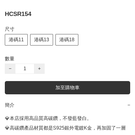
HCSR154
尺寸
港碼11
港碼13
港碼18
數量
−
+
加至購物車
簡介
−
💎本店採用高品質高碳鑽，不發藍發白。

💎高碳鑽產品材質都是S925銀外電鍍K金，再加固了一層