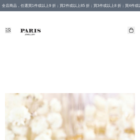
全店商品，任選買1件或以上9 折；買2件或以上85 折；買3件或以上8 折；買4件或以