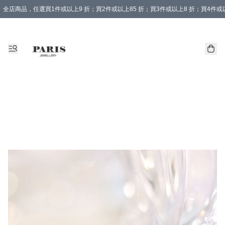
全店商品，任選買1件或以上9 折；買2件或以上85 折；買3件或以上8 折；買4件或以