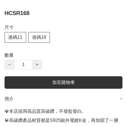
HCSR168
尺寸
港碼11
港碼18
數量
−
+
加至購物車
簡介
−
💎本店採用高品質高碳鑽，不發藍發白。

💎高碳鑽產品材質都是S925銀外電鍍K金，再加固了一層