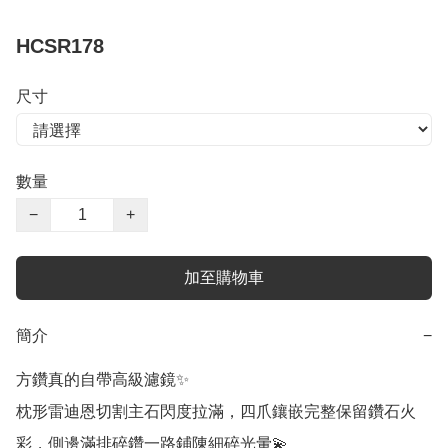
HCSR178
尺寸
數量
−
+
加至購物車
簡介
−
方鑽真的自帶高級濾鏡✨

枕形雷迪恩切割主石閃度拉滿，四爪鑲嵌完整保留鑽石火
彩，側邊滿排碎鑽一路鋪陳細碎光暈💫
