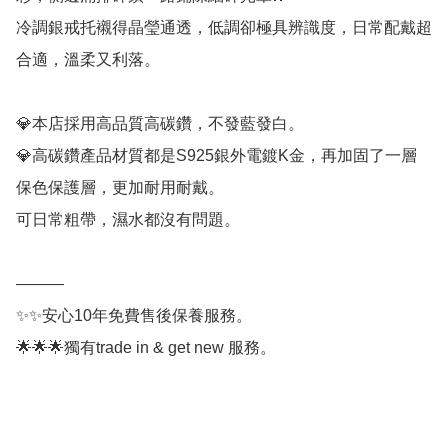
冷調銀戒托襯得晶瑩通透，低調卻極具辨識度，日常配戴超
合適，溫柔又利落。

💎本店採用高品質高碳鑽，不發藍發白。

💎高碳鑽產品材質都是S925銀外電鍍K金，再加固了一層
保色保護層，更加耐用耐戴。

可日常粗帶，濕水都沒有問題。

———

✨✨安心10年免費售後保養服務。

🌟🌟🌟獨有trade in & get new 服務。