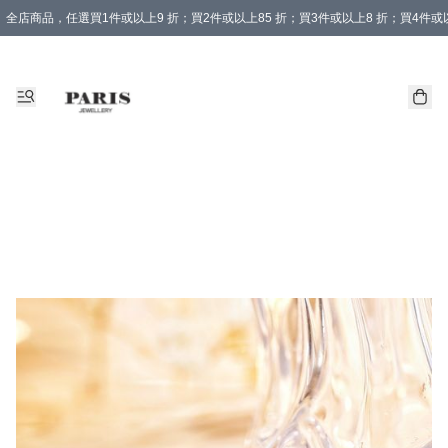
全店商品，任選買1件或以上9 折；買2件或以上85 折；買3件或以上8 折；買4件或以