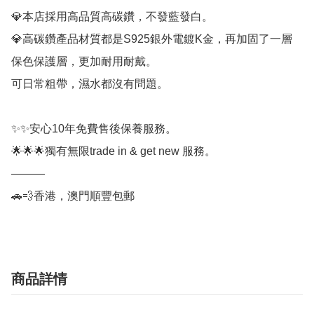
💎本店採用高品質高碳鑽，不發藍發白。

💎高碳鑽產品材質都是S925銀外電鍍K金，再加固了一層
保色保護層，更加耐用耐戴。

可日常粗帶，濕水都沒有問題。

✨✨安心10年免費售後保養服務。

🌟🌟🌟獨有無限trade in & get new 服務。

———

🚗💨香港，澳門順豐包郵
商品詳情