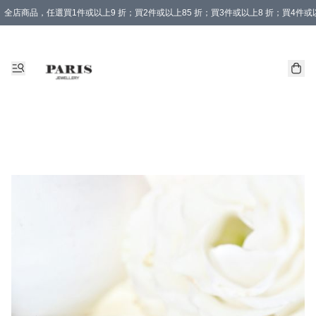
全店商品，任選買1件或以上9 折；買2件或以上85 折；買3件或以上8 折；買4件或以