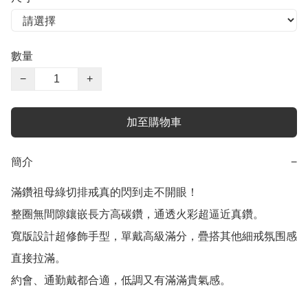
數量
−
+
加至購物車
簡介
−
滿鑽祖母綠切排戒真的閃到走不開眼！

整圈無間隙鑲嵌長方高碳鑽，通透火彩超逼近真鑽。

寬版設計超修飾手型，單戴高級滿分，疊搭其他細戒氛围感
直接拉滿。

約會、通勤戴都合適，低調又有滿滿貴氣感。
